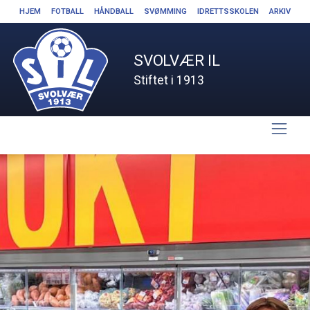
HJEM
FOTBALL
HÅNDBALL
SVØMMING
IDRETTSSKOLEN
ARKIV
SVOLVÆR IL
Stiftet i 1913