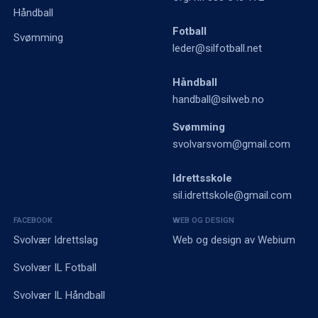
Håndball
Fotball
Svømming
leder@silfotball.net
Håndball
handball@silweb.no
Svømming
svolvarsvom@gmail.com
Idrettsskole
sil.idrettskole@gmail.com
FACEBOOK
WEB OG DESIGN
Svolvær Idrettslag
Web og design av
Webium
Svolvær IL Fotball
Svolvær IL Håndball