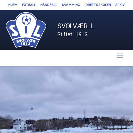
HJEM
FOTBALL
HÅNDBALL
SVØMMING
IDRETTSSKOLEN
ARKIV
SVOLVÆR IL
Stiftet i 1913